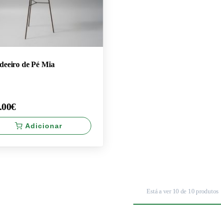
eeiro de Pé Mia
.00€
Adicionar
.00€
Está a ver
10
de
10
produtos