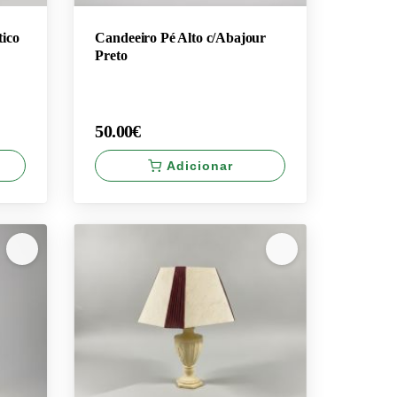
tico
Candeeiro Pé Alto c/Abajour
Preto
50.00€
Adicionar
×
50.00€