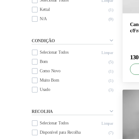
Selecionar Todos
Limpar
Kettal
1
N/A
9
Can
c/Fr
CONDIÇÃO
Selecionar Todos
Limpar
130
Bom
5
Como Novo
1
Muito Bom
1
Usado
3
×
130
RECOLHA
Selecionar Todos
Limpar
Disponível para Recolha
7