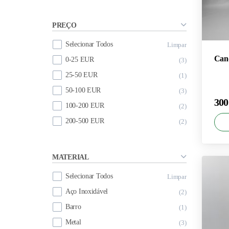
PREÇO
Selecionar Todos
Limpar
Can
0-25 EUR
3
25-50 EUR
1
50-100 EUR
3
300
100-200 EUR
2
200-500 EUR
2
MATERIAL
×
Selecionar Todos
Limpar
300
Aço Inoxidável
2
Barro
1
Metal
3