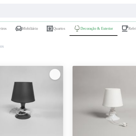
eiros
Mobiliário
Quartos
Decoração & Exterior
Refe
os