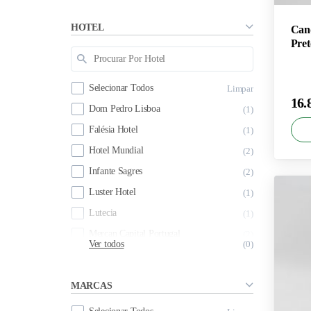
HOTEL
Cand
Pret
Selecionar Todos
Limpar
16.
Dom Pedro Lisboa
1
Falésia Hotel
1
Hotel Mundial
2
Infante Sagres
2
Luster Hotel
1
×
Lutecia
1
16.
Mercan Capital Portugal
2
Ver todos
0
MARCAS