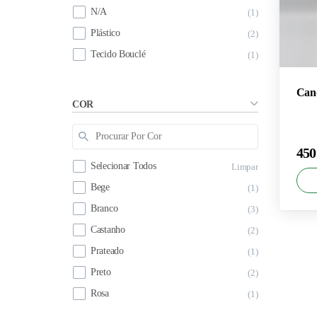
N/A
1
Plástico
2
Tecido Bouclé
1
Cand
COR
450
Selecionar Todos
Limpar
Bege
1
Branco
3
Castanho
2
×
Prateado
1
450
Preto
2
Rosa
1