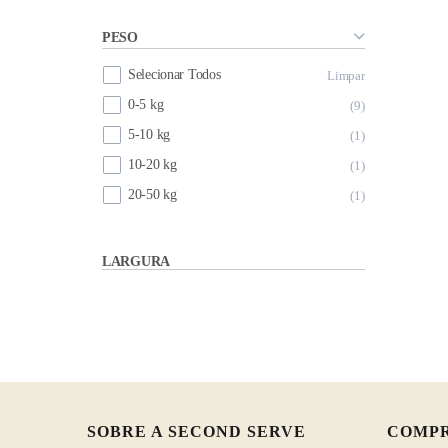
PESO
Selecionar Todos
Limpar
0-5 kg
9
5-10 kg
1
10-20 kg
1
20-50 kg
1
LARGURA
SOBRE A SECOND SERVE
COMP