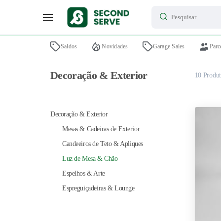
Saldos
Novidades
Garage Sales
Parc
Decoração & Exterior
10
Produt
Decoração & Exterior
Mesas & Cadeiras de Exterior
Candeeiros de Teto & Apliques
Luz de Mesa & Chão
Espelhos & Arte
Espreguiçadeiras & Lounge
FILTROS
Limpar todos