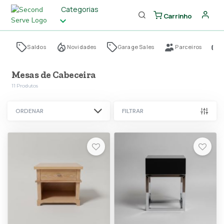
Categorias
Carrinho
Saldos
Novidades
Garage Sales
Parceiros
Mesas de Cabeceira
11
Produtos
ORDENAR
FILTRAR