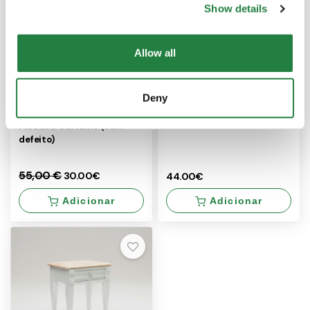
Show details
Allow all
Mesa de Apoio Rosa
55% DESCONTO
Deny
c/Tampo em Pedra
Mesa de Cabeceira em
Madeira Carvalho (com
defeito)
55,00 €
30.00€
44.00€
Adicionar
Adicionar
×
×
44.00€
Com
1
defeito
unidade