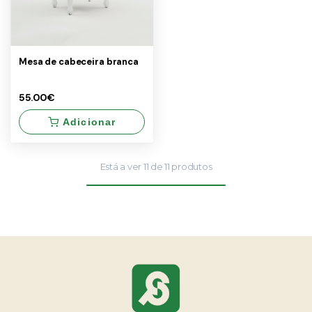
Lote 2
un
25.00€
Mesa de cabeceira branca
55.00€
Adicionar
Está a ver
11
de
11
produtos
×
1
Conjunto
unidade
de 6
55.00€