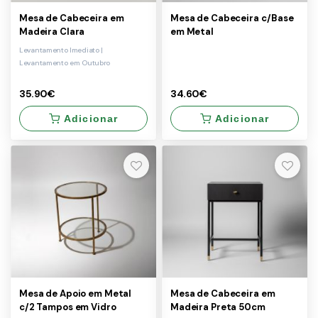
Mesa de Cabeceira em
Mesa de Cabeceira c/Base
Madeira Clara
em Metal
Levantamento Imediato |
Levantamento em Outubro
35.90€
34.60€
Adicionar
Adicionar
×
×
Levantamento
Levantamento
Levantamento
Levantamento
Imediato
em
Imediato
em
Outubro
Outubro
35.90€
34.60€
Mesa de Apoio em Metal
Mesa de Cabeceira em
c/2 Tampos em Vidro
Madeira Preta 50cm