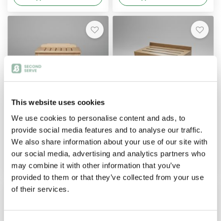
×
×
50.00€
50.00€
This website uses cookies
We use cookies to personalise content and ads, to
Maleiro de Madeira
Maleiro de Madeira
provide social media features and to analyse our traffic.
We also share information about your use of our site with
36.00€
36.00€
our social media, advertising and analytics partners who
Adicionar
Adicionar
may combine it with other information that you’ve
provided to them or that they’ve collected from your use
of their services.
×
×
36.00€
36.00€