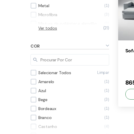
1
Metal
3
Microfibra
3
Mistura de poliéster e algodão
Ver todos
21
2
N/A
2
Pele Sintética
COR
Sof
3
Poliester e viscoelástica
6
Tecido
1
Trama
Limpar
Selecionar Todos
3
Veludo
86
1
Amarelo
1
Vime
1
Azul
3
Bege
1
Bordeaux
1
Branco
×
4
Castanho
86