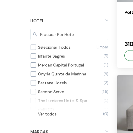
FILTROS
Limpar todos
Pol
HOTEL
31
Limpar
Selecionar Todos
5
Infante Sagres
1
Mercan Capital Portugal
5
Onyria Quinta da Marinha
2
Pestana Hotels
×
31
16
Second Serve
1
The Lumiares Hotel & Spa
1
doBECO
Ver todos
0
MARCAS