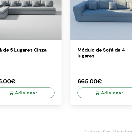
á de 5 Lugares Cinza
Módulo de Sofá de 4
lugares
5.00€
665.00€
Adicionar
Adicionar
×
5.00€
665.00€
Está a ver
12
de
31
produto