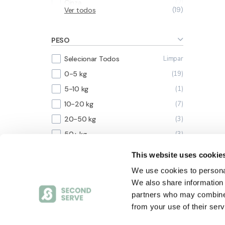
2
Cinza
Ver todos
19
7
Cinzento
2
Multicolor
PESO
1
Preto
Limpar
Selecionar Todos
1
Rosa
19
0-5 kg
1
Taupe
1
5-10 kg
1
Terracota
7
10-20 kg
1
Verde
3
20-50 kg
1
Vermelho
3
50+ kg
1
Vermenho e Cinza
1
cinzento
This website uses cookie
LARGURA
We use cookies to personal
We also share information 
partners who may combine i
from your use of their serv