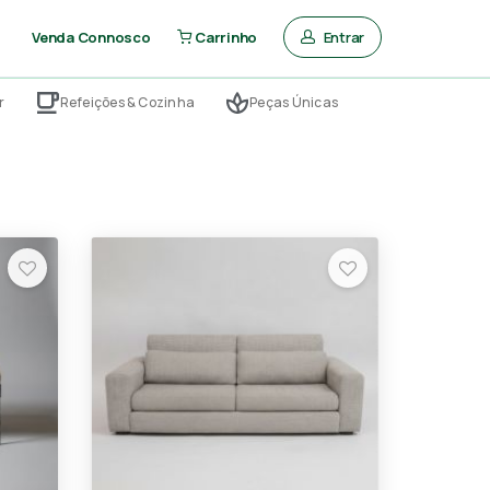
Entrar
Venda Connosco
Carrinho
r
Refeições & Cozinha
Peças Únicas