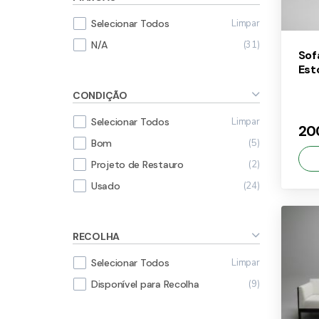
Limpar
Selecionar Todos
31
N/A
Sof
Est
CONDIÇÃO
Limpar
Selecionar Todos
20
5
Bom
2
Projeto de Restauro
24
Usado
×
RECOLHA
20
Limpar
Selecionar Todos
9
Disponível para Recolha