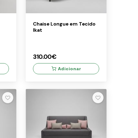
Chaise Longue em Tecido
Ikat
310.00€
Adicionar
×
310.00€