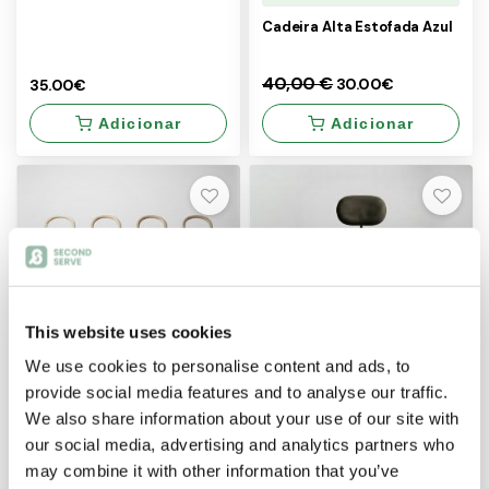
Cadeira Alta Estofada Azul
40,00 €
30.00€
35.00€
Adicionar
Adicionar
×
×
35.00€
30.00€
This website uses cookies
We use cookies to personalise content and ads, to
Conjunto de 4 Bancos Altos
Banco Alto de Metal e
provide social media features and to analyse our traffic.
em Madeira
Veludo Preto
We also share information about your use of our site with
our social media, advertising and analytics partners who
320.00€
85.00€
may combine it with other information that you’ve