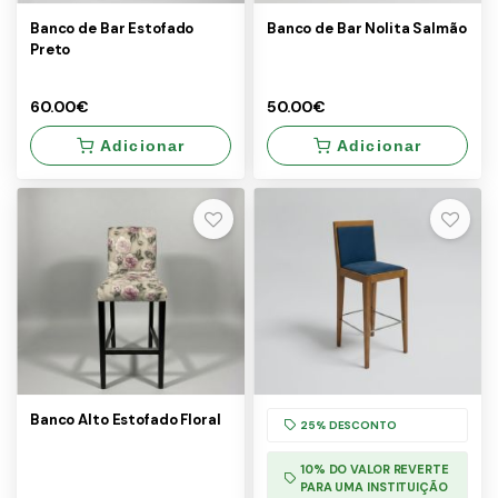
Banco de Bar Estofado
Banco de Bar Nolita Salmão
Preto
60.00€
50.00€
Adicionar
Adicionar
×
×
60.00€
50.00€
Banco Alto Estofado Floral
25% DESCONTO
10% DO VALOR REVERTE
PARA UMA INSTITUIÇÃO