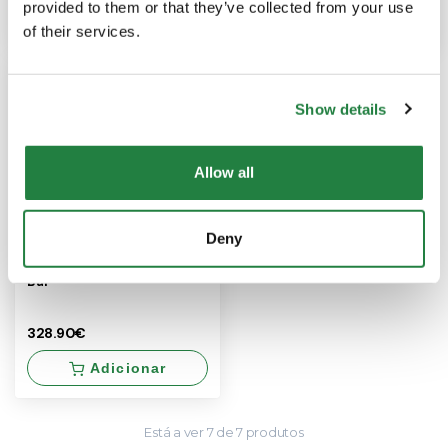
provided to them or that they’ve collected from your use
Adicionar
Adicionar
of their services.
×
×
Show details
85.00€
Conjunto
1
4
conjunto
de 4
Allow all
Deny
Conjunto de 10 Cadeiras de
Bar
328.90€
Adicionar
Está a ver
7
de
7
produtos