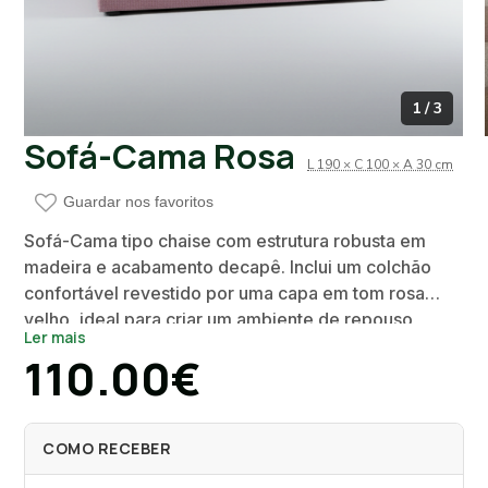
1 / 3
Sofá-Cama Rosa
L 190 × C 100 × A 30 cm
Guardar nos favoritos
Sofá-Cama tipo chaise com estrutura robusta em
madeira e acabamento decapê. Inclui um colchão
confortável revestido por uma capa em tom rosa
velho, ideal para criar um ambiente de repouso
Ler mais
acolhedor. O seu design funcional permite a
110.00€
utilização tanto como sofá de leitura ou zona de
lounge, como cama extra para visitas, garantindo
que o espaço se mantém organizado. No interior do
COMO RECEBER
assento, encontra-se uma estrutura oculta em ferro
fundido.