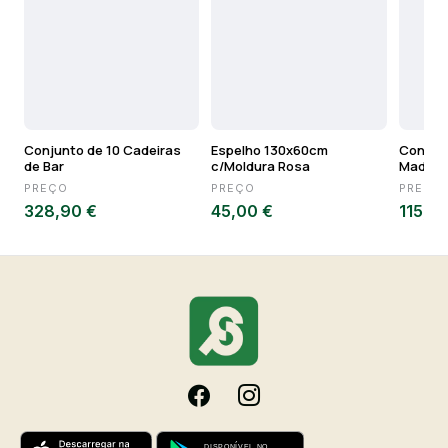
Conjunto de 10 Cadeiras
Espelho 130x60cm
Conjunt
de Bar
c/Moldura Rosa
Madeir
PREÇO
PREÇO
PREÇO
328,90 €
45,00 €
115,10