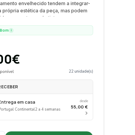
amento envelhecido tendem a integrar-
 própria estética da peça, mas podem
gidas com retoque de tinta na zona
Espelho vertical de corpo inteiro, com
Bom
i
larga em madeira e acabamento amarelo
do.
00€
ponível
22 unidade(s)
RECEBER
Entrega em casa
desde
55,00 €
Portugal Continental
2 a 4 semanas