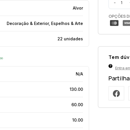
-
Alvor
OPÇÕES D
Decoração & Exterior, Espelhos & Arte
22 unidades
Tem dúv
opo
Entra e
N/A
Partilh
130.00
60.00
10.00