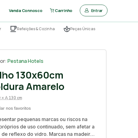
Entrar
Venda Connosco
Carrinho
r
Refeições & Cozinha
Peças Únicas
or:
Pestana Hotels
lho 130x60cm
ldura Amarelo
0 × A 130 cm
ar nos favoritos
sentar pequenas marcas ou riscos na
próprios de uso continuado, sem afetar a
 de reflexo do vidro. Marcas na madeira