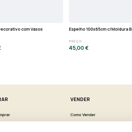
ecorativo com Vasos
Espelho 100x65cm c/Moldura B
PREÇO
€
45,00 €
RAR
VENDER
mprar
Como Vender
de Cliente
Como Criar um Anúncio