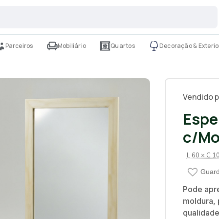
Parceiros
Mobiliário
Quartos
Decoração & Exterio
Vendido p
Espe
c/Mo
L 60 × C 1
Guard
Pode apre
moldura, 
qualidade