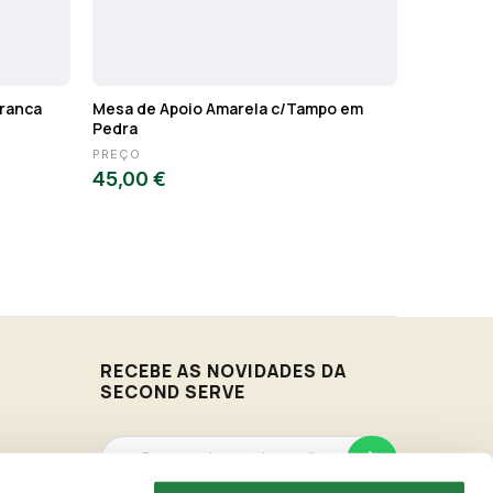
ranca
Mesa de Apoio Amarela c/Tampo em
Mesa de 
Pedra
PREÇO
PREÇO
45,00 €
44,00 €
RECEBE AS NOVIDADES DA
SECOND SERVE