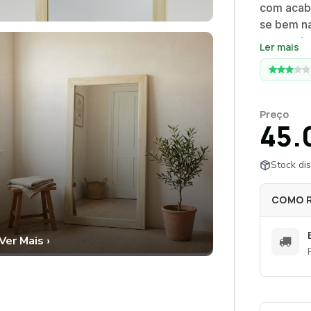
com acab
se bem na
ser corri
Ler mais
afetada. 
moldura 
envelheci
Preço
45.
Stock dis
COMO 
Ver Mais ›