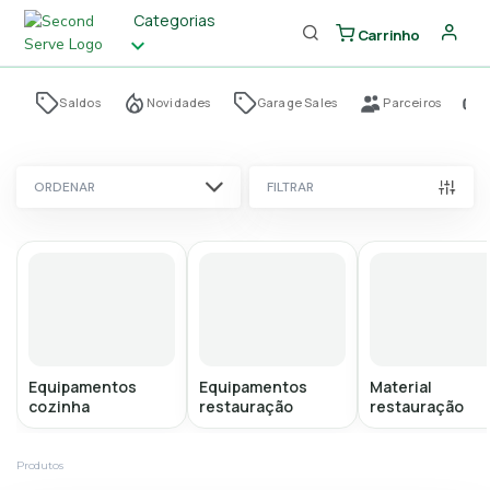
Categorias
Carrinho
Saldos
Novidades
Garage Sales
Parceiros
ORDENAR
FILTRAR
Equipamentos
Equipamentos
Material
cozinha
restauração
restauração
Produtos