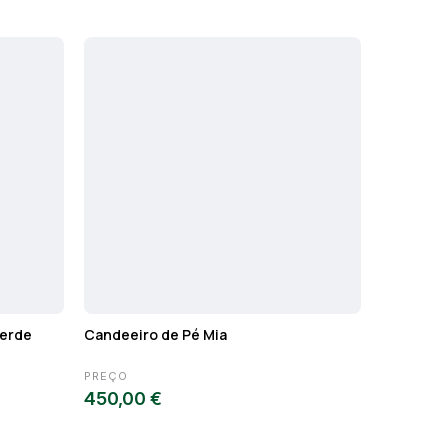
Verde
Candeeiro de Pé Mia
Mesa de a
PREÇO
PREÇO
450,00 €
165,79 