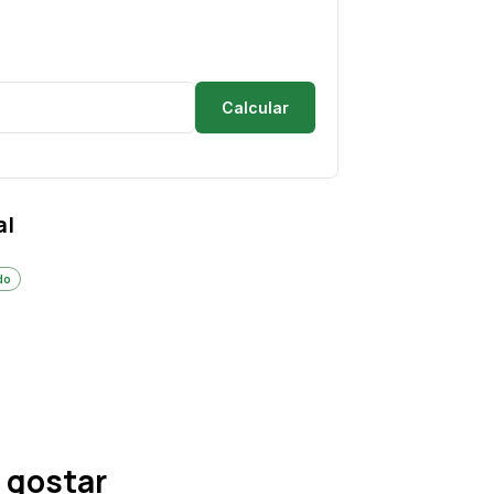
Calcular
al
do
 gostar