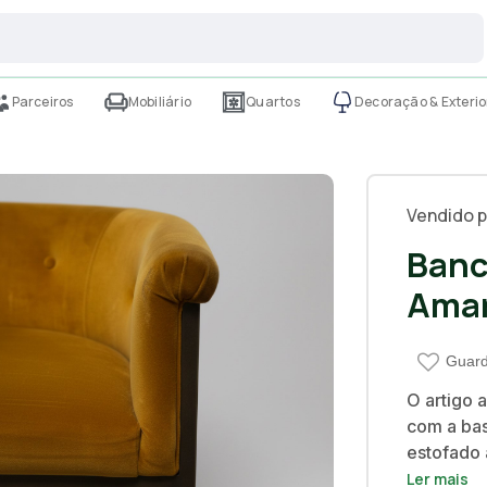
Parceiros
Mobiliário
Quartos
Decoração & Exterio
Vendido p
Banc
Amar
Guard
O artigo 
com a bas
estofado 
decorrent
Ler mais