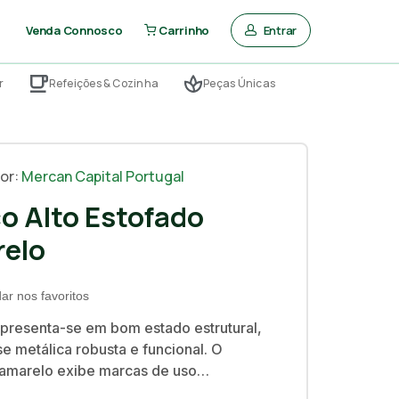
Entrar
Venda Connosco
Carrinho
r
Refeições & Cozinha
Peças Únicas
or:
Mercan Capital Portugal
o Alto Estofado
elo
ar nos favoritos
apresenta-se em bom estado estrutural,
e metálica robusta e funcional. O
amarelo exibe marcas de uso
es do seu histórico em contexto