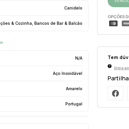
VENDI
Canidelo
OPÇÕES D
ições & Cozinha, Bancos de Bar & Balcão
opo
Tem dúv
N/A
Entra e
Aço Inoxidável
Partilh
Amarelo
Portugal