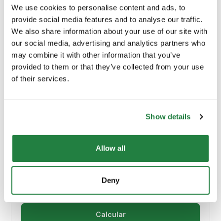
We use cookies to personalise content and ads, to
provide social media features and to analyse our traffic.
Peso
3 kg
We also share information about your use of our site with
our social media, advertising and analytics partners who
Material Principal
N/A
may combine it with other information that you’ve
provided to them or that they’ve collected from your use
of their services.
Cor
Branco
Show details
Envio e Entrega
Allow all
Calcular custos de envio:
Deny
Calcular