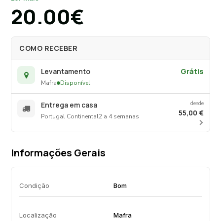
opção para jardins, varandas ou eventos ao ar livre.
20.00€
A sua estrutura em plástico permite uma limpeza fácil
e rápida, contribuindo para a durabilidade do
produto. Perfeita para quem procura uma solução
COMO RECEBER
funcional e elegante.
Grátis
Levantamento
Mafra
Disponível
desde
Entrega em casa
55,00 €
Portugal Continental
2 a 4 semanas
Informações Gerais
Condição
Bom
Localização
Mafra