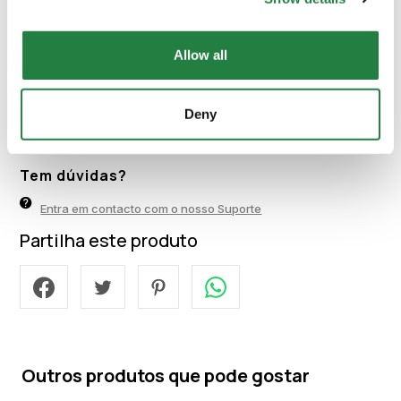
Vendido Por Pestana Hotels
Allow all
Pestana Hotels
Verificado
Deny
Membro desde 13 de March de 2025
Tem dúvidas?
Entra em contacto com o nosso Suporte
Partilha este produto
Outros produtos que pode gostar