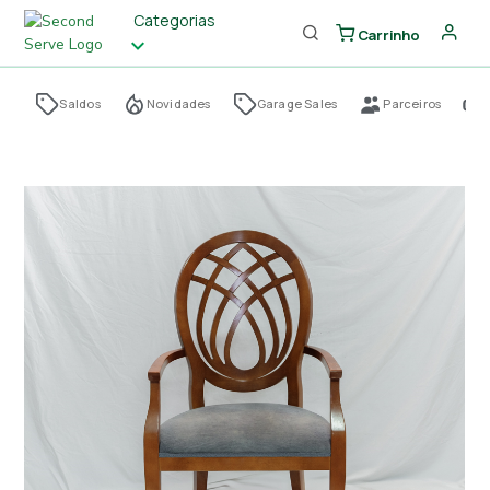
Categorias
Carrinho
Saldos
Novidades
Garage Sales
Parceiros