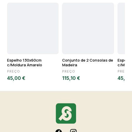
Espelho 130x60cm
Conjunto de 2 Consolas de
Espelh
c/Moldura Amarelo
Madeira
c/Mold
PREÇO
PREÇO
PREÇO
45,00 €
115,10 €
45,00