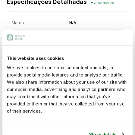
Especificações Detalhadas
voltar ao topo
Marca
N/A
Cor
castanho e cinzento
This website uses cookies
We use cookies to personalise content and ads, to
provide social media features and to analyse our traffic.
Envio e Entrega
We also share information about your use of our site with
our social media, advertising and analytics partners who
Calcular custos de envio:
may combine it with other information that you’ve
provided to them or that they’ve collected from your use
of their services.
Calcular
Show details