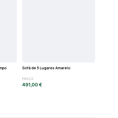
ampo
Sofá de 5 Lugares Amarelo
Sofá de 3
PREÇO
PREÇO
491,00 €
230,00