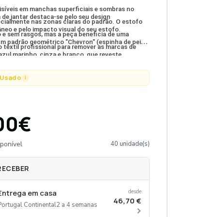
isíveis em manchas superficiais e sombras no
 de jantar destaca-se pelo seu design
ecialmente nas zonas claras do padrão. O estofo
eo e pelo impacto visual do seu estofo.
o e sem rasgos, mas a peça beneficia de uma
m padrão geométrico "Chevron" (espinha de peixe)
 têxtil profissional para remover as marcas de
azul marinho, cinza e branco, que reveste
devolver o contraste vibrante às cores.
e o assento e o encosto alto. A estrutura é
Usado
i
or pernas de madeira lacadas a branco mate,
um aspeto moderno, luminoso e sofisticado a
a de jantar ou espaço de trabalho.
00€
ponível
40 unidade(s)
RECEBER
Entrega em casa
desde
46,70 €
Portugal Continental
2 a 4 semanas