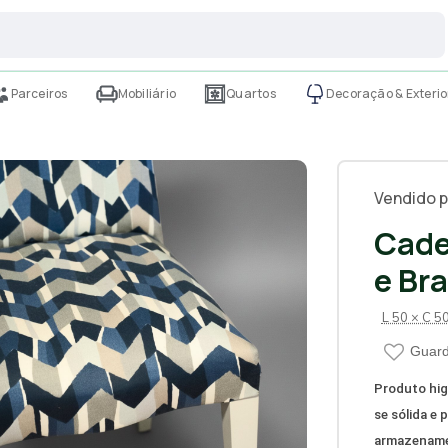
Parceiros
Mobiliário
Quartos
Decoração & Exterio
Vendido p
Cade
e Br
L 50 × C 5
Guard
Produto hig
se sólida e 
armazenamen