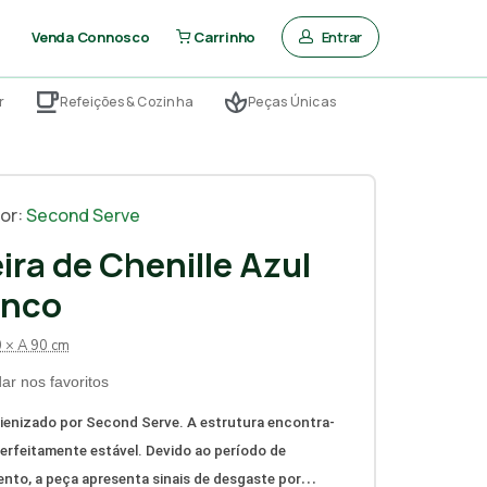
Entrar
Venda Connosco
Carrinho
r
Refeições & Cozinha
Peças Únicas
or:
Second Serve
ira de Chenille Azul
anco
0 × A 90 cm
ar nos favoritos
ienizado por Second Serve.
A estrutura encontra-
perfeitamente estável. Devido ao período de
to, a peça apresenta sinais de desgaste por