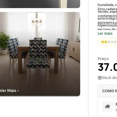
humidade, v
Esta cadeira
tecido, esp
contemporân
está íntegr
Apresenta u
higienização
em tons de 
humidade e 
Ler mais
integralment
suportada p
conferindo 
qualquer sal
Preço
37.
Stock dis
Ver Mais ›
COMO 