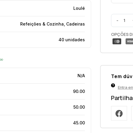
Loulé
-
Refeições & Cozinha, Cadeiras
OPÇÕES D
40 unidades
opo
N/A
Tem dúv
Entra e
90.00
Partilh
50.00
45.00