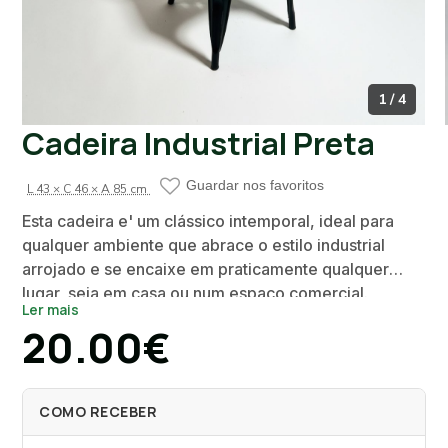
1 / 4
Cadeira Industrial Preta
Guardar nos favoritos
L 43 × C 46 × A 85 cm
Esta cadeira e' um clássico intemporal, ideal para
qualquer ambiente que abrace o estilo industrial
arrojado e se encaixe em praticamente qualquer
lugar, seja em casa ou num espaço comercial.
Ler mais
20.00€
Nota: apresenta alguns riscos
COMO RECEBER