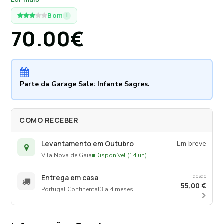
permite orientar a luz conforme necessário. Abajur
Comprimento: 40cm
cónico em tecido bege com rebordo escuro. Design
Bom
i
clássico com aproximadamente 2 anos de uso após a
70.00€
renovação do hotel em 2024.
Medidas:
Parte da Garage Sale: Infante Sagres.
COMO RECEBER
Levantamento em Outubro
Em breve
Vila Nova de Gaia
Disponível (14 un)
desde
Entrega em casa
55,00 €
Portugal Continental
3 a 4 meses