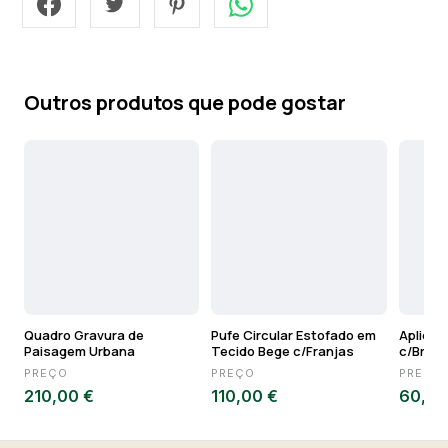
Outros produtos que pode gostar
Quadro Gravura de
Pufe Circular Estofado em
Aplique
Paisagem Urbana
Tecido Bege c/Franjas
c/Braço
PREÇO
PREÇO
PREÇO
210,00 €
110,00 €
60,00