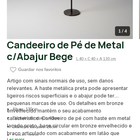
1 / 4
Candeeiro de Pé de Metal
c/Abajur Bege
L 40 × C 40 × A 130 cm
Guardar nos favoritos
Artigo com sinais normais de uso, sem danos
relevantes. A haste metálica preta pode apresentar
ligeiros riscos superficiais e o abajur pode ter
pequenas marcas de uso. Os detalhes em bronze
Altura: 130cm
envelhecido mantêm o seu acabamento
característico. Candeeiro de pé com haste em metal
Diâmetro do abajur: 40cm
lacado preto, base circular em bronze envelhecido e
Diâmetro da base: 28cm
braço articulado com acabamento em latão que
Largura: 40cm
Ler mais