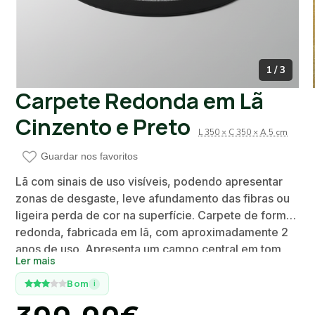
1 / 3
Carpete Redonda em Lã
Cinzento e Preto
L 350 × C 350 × A 5 cm
Guardar nos favoritos
Lã com sinais de uso visíveis, podendo apresentar
zonas de desgaste, leve afundamento das fibras ou
ligeira perda de cor na superfície. Carpete de forma
redonda, fabricada em lã, com aproximadamente 2
anos de uso. Apresenta um campo central em tom
Ler mais
cinzento com padrão em espinha de peixe,
emoldurado por uma borda larga em preto. O design
Bom
i
combina uma estética geométrica discreta com um