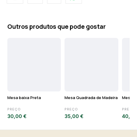
Outros produtos que pode gostar
Mesa baixa Preta
Mesa Quadrada de Madeira
Mesa de
PREÇO
PREÇO
PREÇO
30,00 €
35,00 €
40,00