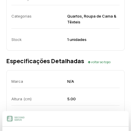
Categorias
Quartos, Roupa de Cama &
Têxteis
Stock
1 unidades
Especificações Detalhadas
voltar ao topo
Marca
N/A
Altura (cm)
5.00
Largura (cm)
350.00