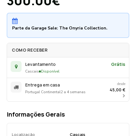
300.00€
acabamento de contraste entre o centro e a margem.
Parte da Garage Sale: The Onyria Collection.
COMO RECEBER
Grátis
Levantamento
Cascais
Disponível
desde
Entrega em casa
45,00 €
Portugal Continental
2 a 4 semanas
Informações Gerais
Localização
Cascais