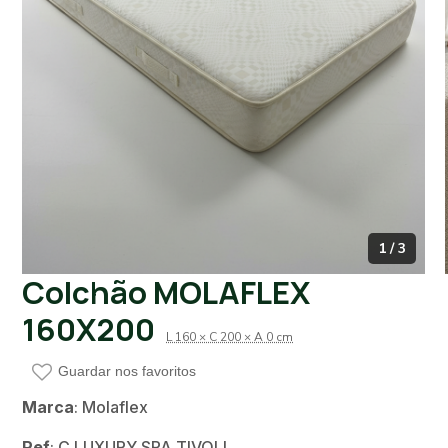
1 / 3
Colchão MOLAFLEX
160X200
L 160 × C 200 × A 0 cm
Guardar nos favoritos
Marca
: Molaflex
Ref
: C LUXURY SPA TIVOLI