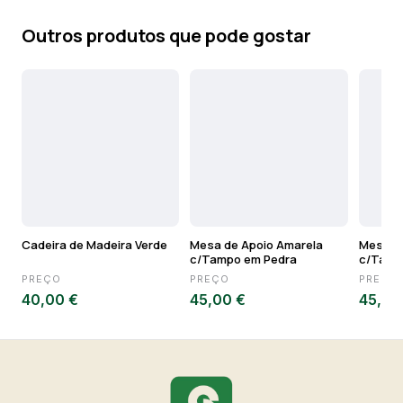
Outros produtos que pode gostar
Cadeira de Madeira Verde
Mesa de Apoio Amarela
Mesa de
c/Tampo em Pedra
c/Tamp
PREÇO
PREÇO
PREÇO
40,00 €
45,00 €
45,00