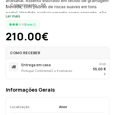
artesanal. Assento estofado em tecido de gramagem
Comprimento - 55
elevada, com padrão de riscas suaves em tons
pastel. Vendido exclusivamente como conjunto, não
Ler mais
sendo permitida a venda individual.
Bom
i
210.00€
COMO RECEBER
desde
Entrega em casa
55,00 €
Portugal Continental
2 a 4 semanas
Informações Gerais
Localização
Alvor