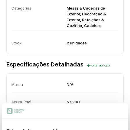
Categorias
Mesas & Cadeiras de
Exterior, Decoração &
Exterior, Refeições &
Cozinha, Cadeiras
Stock
2 unidades
Especificações Detalhadas
voltar ao topo
Marca
N/A
Altura (cm)
576.00
Largura (cm)
330.00