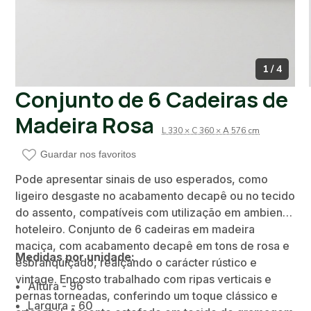
1 / 4
Conjunto de 6 Cadeiras de
Madeira Rosa
L 330 × C 360 × A 576 cm
Guardar nos favoritos
Pode apresentar sinais de uso esperados, como
ligeiro desgaste no acabamento decapê ou no tecido
do assento, compatíveis com utilização em ambiente
hoteleiro. Conjunto de 6 cadeiras em madeira
maciça, com acabamento decapê em tons de rosa e
Medidas por unidade:
esbranquiçado, realçando o carácter rústico e
vintage. Encosto trabalhado com ripas verticais e
Altura - 96
pernas torneadas, conferindo um toque clássico e
Largura - 60