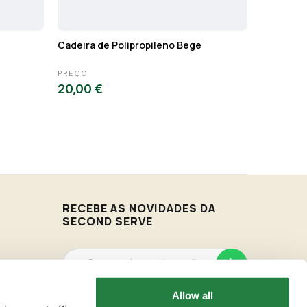
Cadeira de Polipropileno Bege
Cadeira d
PREÇO
PREÇO
20,00 €
43,00 €
RECEBE AS NOVIDADES DA
SECOND SERVE
Allow all
Vamos enviar-te as novidades de acordo com os
nossos Termos & Condições.