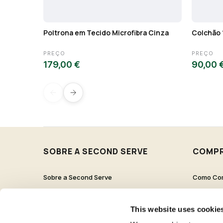
Poltrona em Tecido Microfibra Cinza
Colchão 
PREÇO
PREÇO
179,00 €
90,00 
SOBRE A SECOND SERVE
COMP
Sobre a Second Serve
Como Co
Contactos
Proteção 
Trabalha Connosco
Pergunta
This website uses cookie
Livro de Reclamações