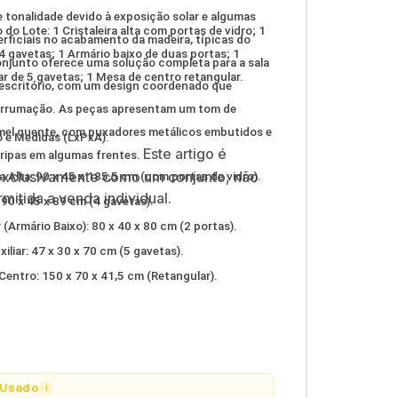
e tonalidade devido à exposição solar e algumas
o Lote: 1 Cristaleira alta com portas de vidro; 1
rficiais no acabamento da madeira, típicas do
 gavetas; 1 Armário baixo de duas portas; 1
onjunto oferece uma solução completa para a sala
ar de 5 gavetas; 1 Mesa de centro retangular.
 escritório, com um design coordenado que
a arrumação. As peças apresentam um tom de
mel quente, com puxadores metálicos embutidos e
e Medidas (LxPxA):
Este artigo é
 ripas em algumas frentes.
exclusivamente como um conjunto
, não
ra Alta: 90 x 45 x 185,5 cm (com portas de vidro).
mitida a venda individual.
90 x 45 x 89 cm (4 gavetas).
(Armário Baixo): 80 x 40 x 80 cm (2 portas).
iliar: 47 x 30 x 70 cm (5 gavetas).
entro: 150 x 70 x 41,5 cm (Retangular).
Usado
i