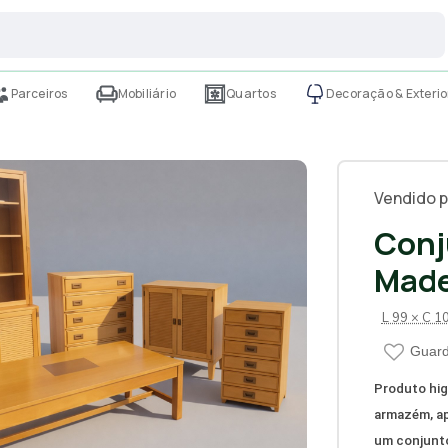
Parceiros
Mobiliário
Quartos
Decoração & Exterio
Vendido p
Conj
Made
L 99 × C 1
Guard
Produto hig
armazém, a
um conjunto