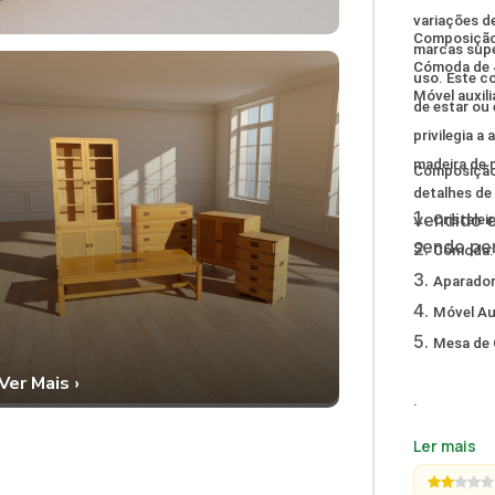
variações d
Composição d
marcas supe
Cómoda de 4
uso.
Este c
Móvel auxili
de estar ou
privilegia 
madeira de 
Composição 
detalhes de
vendido 
Cristalei
sendo per
Cómoda: 
Aparador 
Móvel Aux
Mesa de C
Ver Mais ›
.
Ler mais