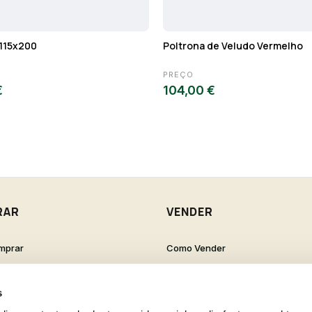
115x200
Poltrona de Veludo Vermelho
PREÇO
€
104,00 €
RAR
VENDER
mprar
Como Vender
de Cliente
Como Criar um Anúncio
s Frequentes
s