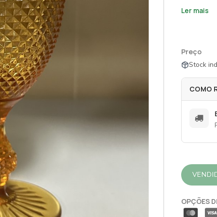
Ler mais
Preço
Stock ind
COMO 
VENDI
OPÇÕES D