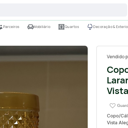
Parceiros
Mobiliário
Quartos
Decoração & Exterio
Vendido p
Copo
Lara
Vist
Guard
Copo/Cáli
Vista Ale