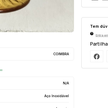
Tem dúv
Entra e
Partilh
COIMBRA
opo
N/A
Aço Inoxidável