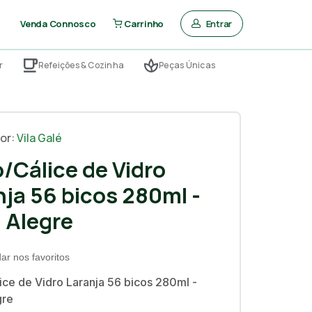
Entrar
Venda Connosco
Carrinho
r
Refeições & Cozinha
Peças Únicas
or:
Vila Galé
/Cálice de Vidro
nja 56 bicos 280ml -
a Alegre
ar nos favoritos
ce de Vidro Laranja 56 bicos 280ml -
gre