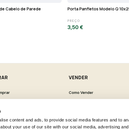
de Cabelo de Parede
Porta Panfletos Modelo Q 10x
PREÇO
3,50 €
RAR
VENDER
mprar
Como Vender
de Cliente
Como Criar um Anúncio
s Frequentes
s
ise content and ads, to provide social media features and to anal
about your use of our site with our social media, advertising and