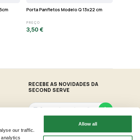
25cm
Porta Panfletos Modelo Q 13x22 cm
Cabide A
PREÇO
PREÇO
3,50 €
0,50 €
RECEBE AS NOVIDADES DA
SECOND SERVE
Allow all
Vamos enviar-te as novidades de acordo com os
nossos Termos & Condições.
yse our traffic.
 analytics