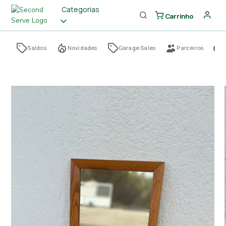
Categorias
Carrinho
Saldos
Novidades
Garage Sales
Parceiros