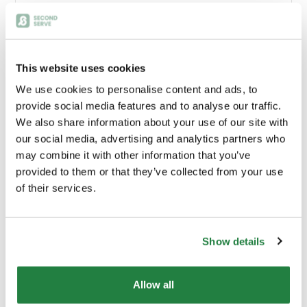
Altura (cm)
80.00
Largura (cm)
80.00
This website uses cookies
We use cookies to personalise content and ads, to
provide social media features and to analyse our traffic.
Profundidade (cm)
5.00
We also share information about your use of our site with
our social media, advertising and analytics partners who
Peso
12 kg
may combine it with other information that you’ve
provided to them or that they’ve collected from your use
of their services.
Material Principal
N/A
Cor
Castanho
Show details
Origem
Portugal
Allow all