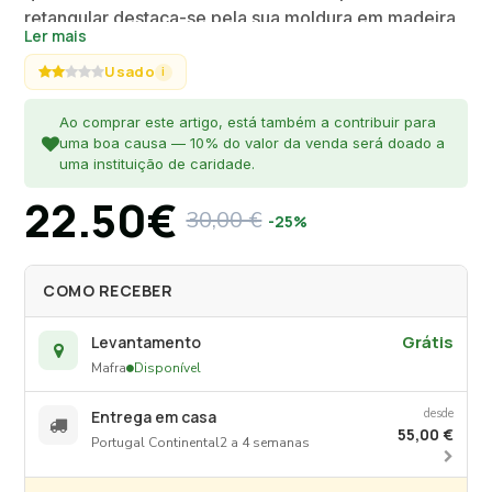
retangular destaca-se pela sua moldura em madeira
Ler mais
com acabamento natural, que preserva a textura e o
grão original da matéria-prima. Com um design de
Usado
i
linhas retas e minimalistas, é uma peça versátil que
ajuda a ampliar a luminosidade e a profundidade de
Ao comprar este artigo, está também a contribuir para
uma boa causa — 10% do valor da venda será doado a
qualquer ambiente, garantindo um equilíbrio estético
uma instituição de caridade.
entre o rústico e o moderno.
22.50€
30,00 €
-25%
COMO RECEBER
Grátis
Levantamento
Mafra
Disponível
desde
Entrega em casa
55,00 €
Portugal Continental
2 a 4 semanas