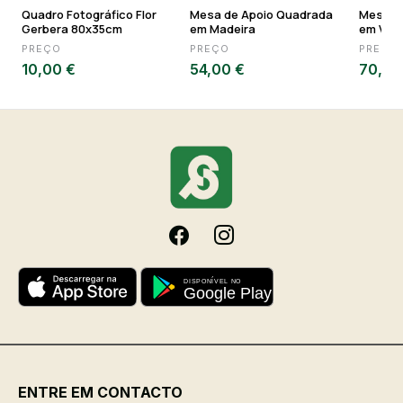
Quadro Fotográfico Flor
Mesa de Apoio Quadrada
Mesa d
Gerbera 80x35cm
em Madeira
em Vime
PREÇO
PREÇO
PREÇO
10,00 €
54,00 €
70,00
ENTRE EM CONTACTO