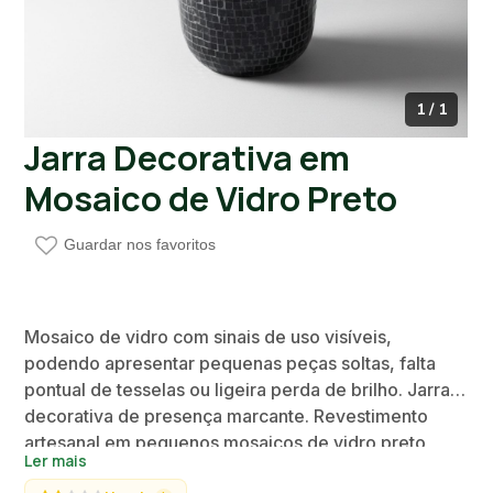
1 / 1
Jarra Decorativa em
Mosaico de Vidro Preto
Guardar nos favoritos
Mosaico de vidro com sinais de uso visíveis,
podendo apresentar pequenas peças soltas, falta
pontual de tesselas ou ligeira perda de brilho. Jarra
decorativa de presença marcante. Revestimento
artesanal em pequenos mosaicos de vidro preto
Ler mais
espelhado. Silhueta cilíndrica e pescoço estreito,