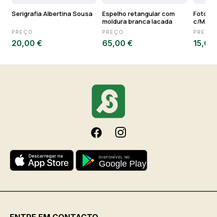
Serigrafia Albertina Sousa
Espelho retangular com
Fotogra
moldura branca lacada
c/Mold
PREÇO
PREÇO
PREÇO
20,00 €
65,00 €
15,00