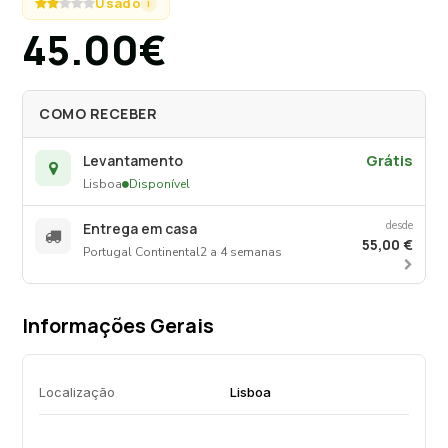
criando um jogo de reflexos na superfície.
Usado
i
45.00€
COMO RECEBER
Grátis
Levantamento
Lisboa
Disponível
desde
Entrega em casa
55,00 €
Portugal Continental
2 a 4 semanas
Informações Gerais
Localização
Lisboa