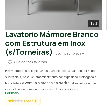
1 / 4
Lavatório Mármore Branco
com Estrutura em Inox
(s/Torneiras)
L 80 × C 50 × A 80 cm
Guardar nos favoritos
Em mármore, são expectáveis manchas de calcário, micro-riscos
superficiais, possível amarelecimento por exposição prolongada à
eventuais rachas na pedra.
humidade e
. A estrutura em inox
cromado pode apresentar manchas de água e ligeira
Ler mais
oxidação.
Lavatório de apoio com tampo e prateleira inferior em
Usado
i
mármore branco com veios cinza, lavatório encastrado de forma oval