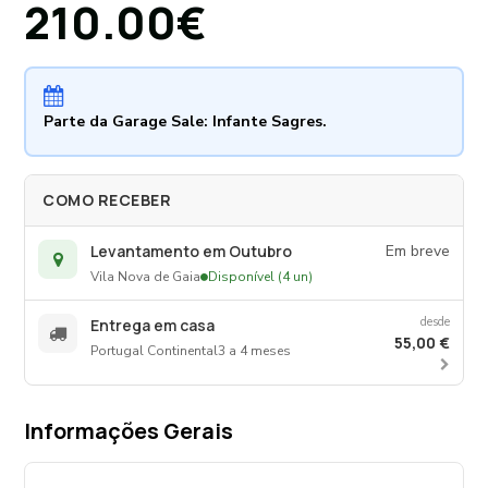
210.00€
em cerâmica branca
não inclui torneiras.
Estrutura em quatro
pernas de inox cromado com pés reguláveis. Design clássico de
inspiração inglesa. Artigo com aproximadamente 2 anos de uso.
Parte da Garage Sale: Infante Sagres.
COMO RECEBER
Levantamento em Outubro
Em breve
Vila Nova de Gaia
Disponível (4 un)
desde
Entrega em casa
55,00 €
Portugal Continental
3 a 4 meses
Informações Gerais