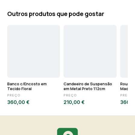
Outros produtos que pode gostar
Banco c/Encosto em
Candeeiro de Suspensão
Roupeir
Tecido Floral
em Metal Preto 112cm
Madeir
PREÇO
PREÇO
PREÇO
360,00 €
210,00 €
360,0