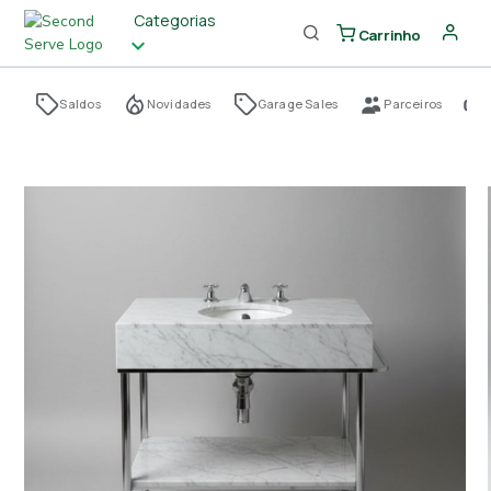
Categorias
Carrinho
Saldos
Novidades
Garage Sales
Parceiros