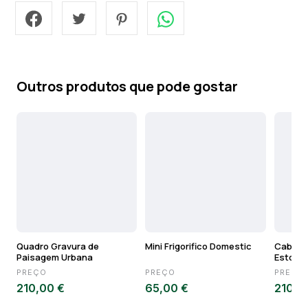
Outros produtos que pode gostar
Quadro Gravura de
Mini Frigorifico Domestic
Cabece
Paisagem Urbana
Estofa
PREÇO
PREÇO
PREÇO
210,00 €
65,00 €
210,0