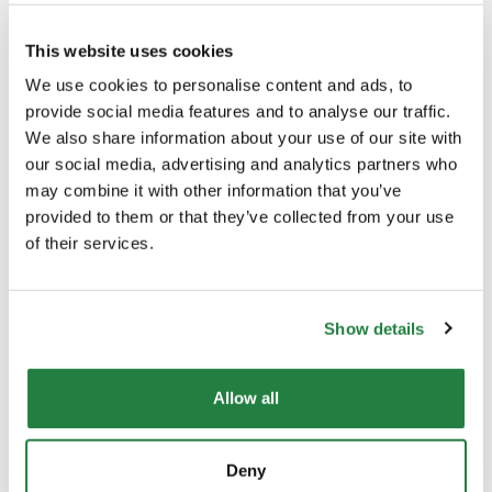
This website uses cookies
Comprimento (cm)
45.00
We use cookies to personalise content and ads, to
provide social media features and to analyse our traffic.
Diâmetro (cm)
45.00
We also share information about your use of our site with
our social media, advertising and analytics partners who
Material Principal
Madeira
may combine it with other information that you’ve
provided to them or that they’ve collected from your use
of their services.
Cor
Preto
Origem
Portugal
Show details
Allow all
Envio e Entrega
Deny