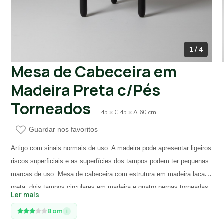
1 / 4
Mesa de Cabeceira em
Madeira Preta c/Pés
Torneados
L 45 × C 45 × A 60 cm
Guardar nos favoritos
Artigo com sinais normais de uso. A madeira pode apresentar ligeiros
riscos superficiais e as superfícies dos tampos podem ter pequenas
marcas de uso. Mesa de cabeceira com estrutura em madeira lacada
preta, dois tampos circulares em madeira e quatro pernas torneadas
Ler mais
com esferas no topo. Design contemporâneo de grande impacto.
Bom
i
Com aproximadamente 2 anos de uso.