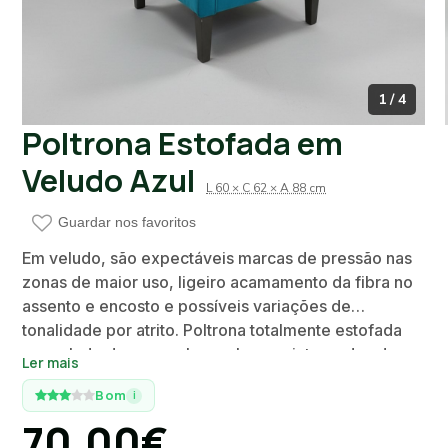
1 / 4
Poltrona Estofada em
Veludo Azul
L 60 × C 62 × A 88 cm
Guardar nos favoritos
Em veludo, são expectáveis marcas de pressão nas
zonas de maior uso, ligeiro acamamento da fibra no
assento e encosto e possíveis variações de
tonalidade por atrito. Poltrona totalmente estofada
em veludo de cor azul, com braços integrados de
Ler mais
perfil curvo e assento amplo. Costuras perimetrais a
Bom
i
contornar o encosto e os braços. Pernas em madeira
70.00€
lacada a escuro. Design contemporâneo.