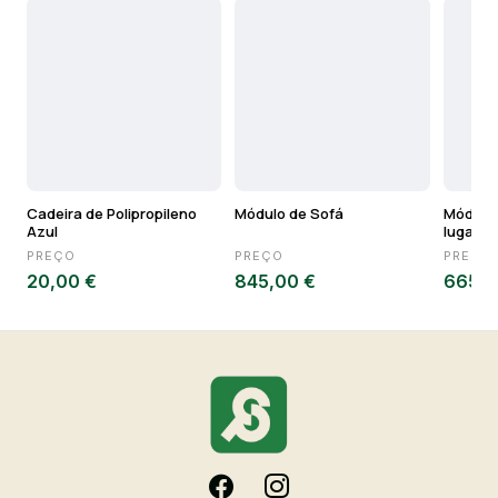
Cadeira de Polipropileno
Módulo de Sofá
Módulo 
Azul
lugares
PREÇO
PREÇO
PREÇO
20,00 €
845,00 €
665,0