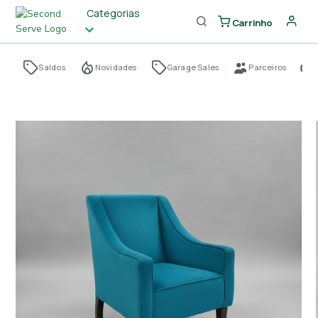
Categorias
Carrinho
Saldos
Novidades
Garage Sales
Parceiros