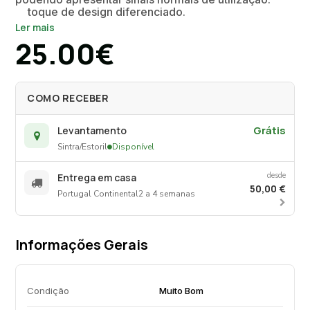
toque de design diferenciado.
Ler mais
25.00€
Versátil: pode ser usado como banco, apoio de
malas ou móvel auxiliar.
COMO RECEBER
Grátis
Levantamento
Sintra/Estoril
Disponível
desde
Entrega em casa
50,00 €
Portugal Continental
2 a 4 semanas
Informações Gerais
Condição
Muito Bom