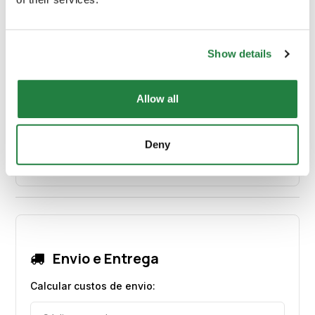
Comprimento (cm)
62.00
Show details
Peso
12 kg
Allow all
Material Principal
Madeira
Deny
Cor
Tom mel
Envio e Entrega
Calcular custos de envio: