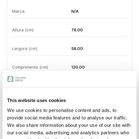
Marca
N/A
Altura (cm)
76.00
Largura (cm)
58.00
Comprimento (cm)
120.00
Material Principal
Poliester e viscoelástica
This website uses cookies
Cor
Bege
We use cookies to personalise content and ads, to
provide social media features and to analyse our traffic.
Origem
Portugal
We also share information about your use of our site with
our social media, advertising and analytics partners who