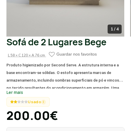
1 / 4
Sofá de 2 Lugares Bege
Guardar nos favoritos
L 58 × C 120 × A 76 cm
Produto higienizado por Second Serve. A estrutura interna e a
base encontram-se sólidas. O estofo apresenta marcas de
armazenamento, incluindo sombras superficiais de pó e vincos
no tecido resultantes do acondicionamento em armazém. Uma
Ler mais
limpeza têxtil simples uniformiza o tom bege e revitaliza a
Usado
i
textura, removendo as marcas de logística e preparando a peça
200.00€
para uso imediato.
Este sofá de dois lugares apresenta um design funcional e