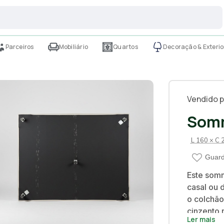
Parceiros
Mobiliário
Quartos
Decoração & Exterio
Vendido p
Somm
L 160 × C 
Guard
Este somm
casal ou 
o colchão
cinzento 
Ler mais
equipada 