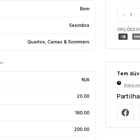
Bom
-
Sesimbra
OPÇÕES D
Quartos, Camas & Sommiers
opo
Tem dúv
N/A
Entra e
Partilh
20.00
160.00
200.00