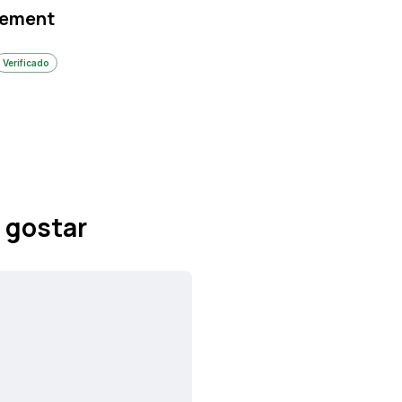
gement
Verificado
 gostar