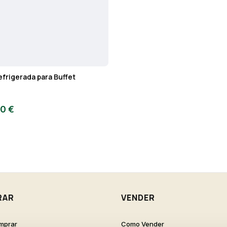
efrigerada para Buffet
00 €
RAR
VENDER
mprar
Como Vender