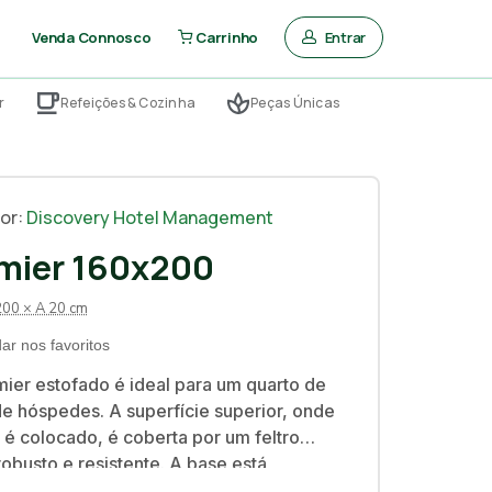
Entrar
Venda Connosco
Carrinho
r
Refeições & Cozinha
Peças Únicas
or:
Discovery Hotel Management
ier 160x200
200 × A 20 cm
ar nos favoritos
ier estofado é ideal para um quarto de
de hóspedes. A superfície superior, onde
 é colocado, é coberta por um feltro
robusto e resistente. A base está
com quatro rodas de plástico/borracha