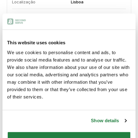
Localização
Lisboa
Categorias
Mobiliário quartos, Mobiliário
quartos, Mobiliários áreas
comuns, Mobiliários áreas
comuns, Decoração,
This website uses cookies
Decoração
We use cookies to personalise content and ads, to
provide social media features and to analyse our traffic.
Especificações Detalhadas
We also share information about your use of our site with
voltar ao topo
our social media, advertising and analytics partners who
may combine it with other information that you’ve
Marca
N/A
provided to them or that they’ve collected from your use
of their services.
Peso
10 kg
Show details
Material Principal
N/A