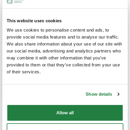
×
×
65.00€
60.00€
This website uses cookies
We use cookies to personalise content and ads, to
provide social media features and to analyse our traffic.
We also share information about your use of our site with
our social media, advertising and analytics partners who
25% DESCONTO
may combine it with other information that you’ve
Sommier Estofado 90x200
provided to them or that they’ve collected from your use
of their services.
95,00 €
71.25€
Adicionar
Show details
Está a ver
3
de
3
produtos
Allow all
×
71.25€