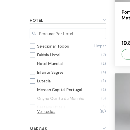
FILTROS
Limpar todos
Por
Met
HOTEL
19
Limpar
Selecionar Todos
2
Falésia Hotel
1
Hotel Mundial
4
Infante Sagres
1
Lutecia
×
19
1
Mercan Capital Portugal
5
Onyria Quinta da Marinha
3
Pestana Hotels
Ver todos
16
13
Second Serve
MARCAS