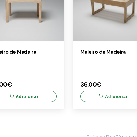
eiro de Madeira
Maleiro de Madeira
.00€
36.00€
Adicionar
Adicionar
×
.00€
36.00€
Está a ver
12
de
30
produt