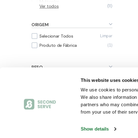
2
Multicolor
Ver todos
11
1
Prateado
6
Preto
ORIGEM
1
Rosa
Limpar
Selecionar Todos
1
Transparente
1
Produto de Fábrica
PESO
Limpar
Selecionar Todos
This website uses cookie
25
0-5 kg
We use cookies to personal
1
5-10 kg
We also share information 
partners who may combine i
5
10-20 kg
from your use of their serv
2
20-50 kg
Show details
LARGURA