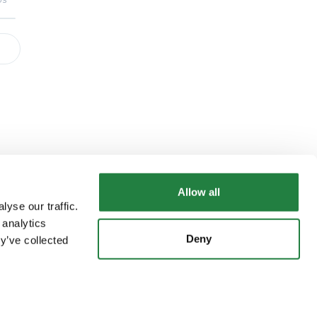
Allow all
yse our traffic.
 analytics
Deny
y’ve collected