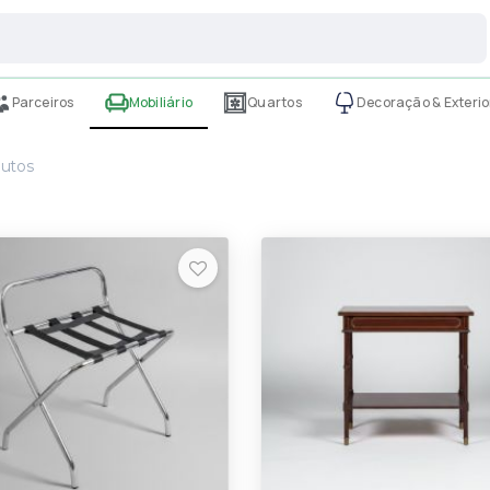
Parceiros
Mobiliário
Quartos
Decoração & Exterio
utos