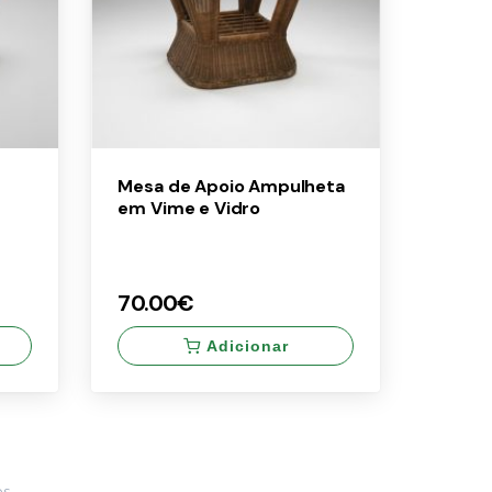
Mesa de Apoio Ampulheta
em Vime e Vidro
70.00€
Adicionar
×
70.00€
os