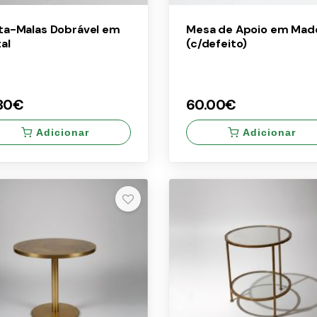
ta-Malas Dobrável em
Mesa de Apoio em Made
al
(c/defeito)
.80€
60.00€
Adicionar
Adicionar
×
.80€
60.00€