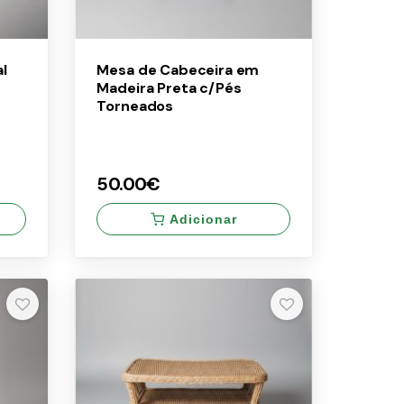
l
Mesa de Cabeceira em
Madeira Preta c/Pés
Torneados
50.00€
Adicionar
×
50.00€