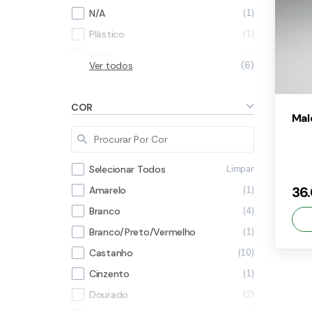
1
N/A
1
Plástico
2
Vidro
Ver todos
6
4
Vime
COR
Mal
Limpar
Selecionar Todos
36
1
Amarelo
4
Branco
1
Branco/Preto/Vermelho
10
Castanho
1
Cinzento
×
2
Dourado
36