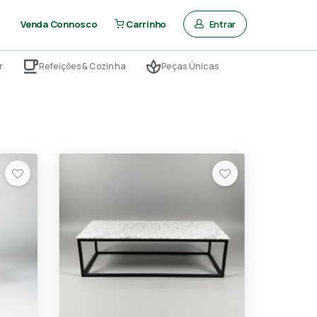
Entrar
Venda Connosco
Carrinho
r
Refeições & Cozinha
Peças Únicas