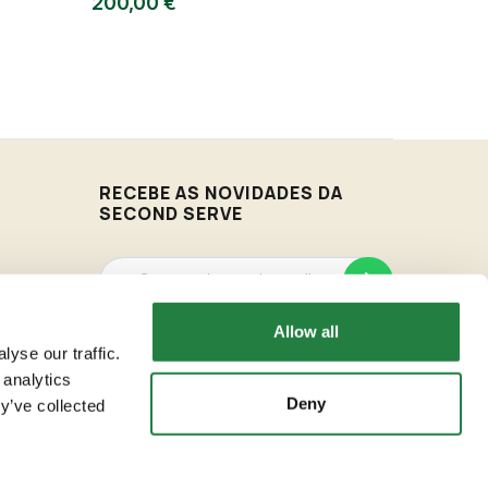
200,00 €
5,00 €
RECEBE AS NOVIDADES DA
SECOND SERVE
Allow all
Vamos enviar-te as novidades de acordo com os
nossos Termos & Condições.
yse our traffic.
 analytics
Deny
y’ve collected
de
Todos os direitos reservados Second Serve © 2026