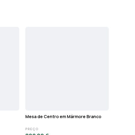
Mesa de Centro em Mármore Branco
Caixote li
PREÇO
PREÇO