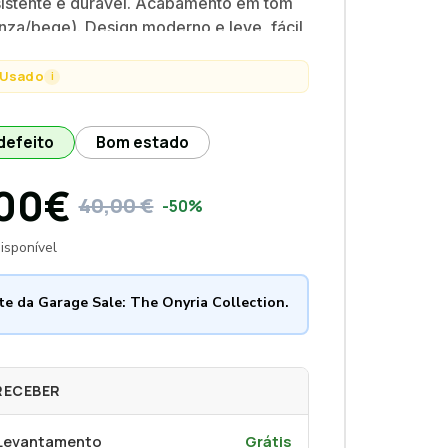
sistente e durável. Acabamento em tom
inza/bege). Design moderno e leve, fácil
ar com diferentes decorações. Indicada
a de apoio, mesa de centro pequena ou
Usado
i
anto.
defeito
Bom estado
00€
40,00 €
-50%
isponível
te da Garage Sale: The Onyria Collection.
RECEBER
Levantamento
Grátis