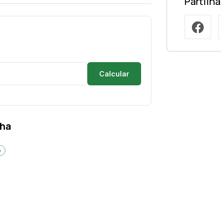
Partilh
Calcular
nha
o