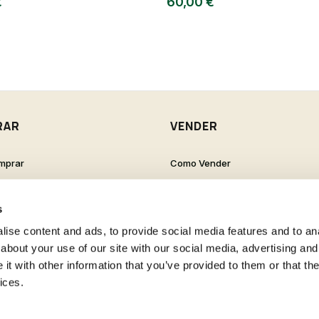
€
60,00 €
RAR
VENDER
mprar
Como Vender
de Cliente
Como Criar um Anúncio
s Frequentes
s
ise content and ads, to provide social media features and to anal
about your use of our site with our social media, advertising and
t with other information that you’ve provided to them or that the
ices.
Termos e Condições
Política de Privacida