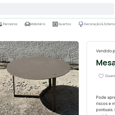
Parceiros
Mobiliário
Quartos
Decoração & Exterio
Vendido p
Mesa
Guard
Pode apre
riscos e
pontuais.