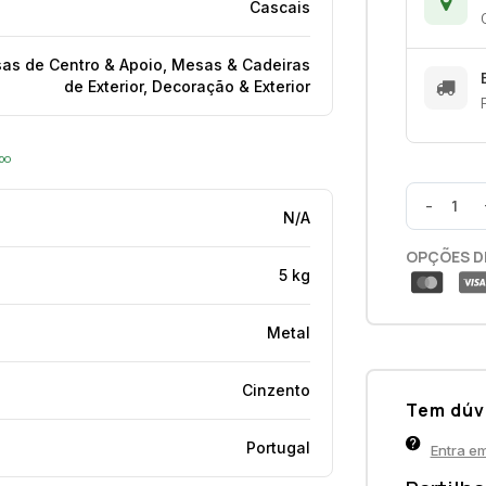
Cascais
sas de Centro & Apoio, Mesas & Cadeiras
de Exterior, Decoração & Exterior
opo
-
N/A
OPÇÕES D
5 kg
Metal
Cinzento
Tem dúv
Portugal
Entra e