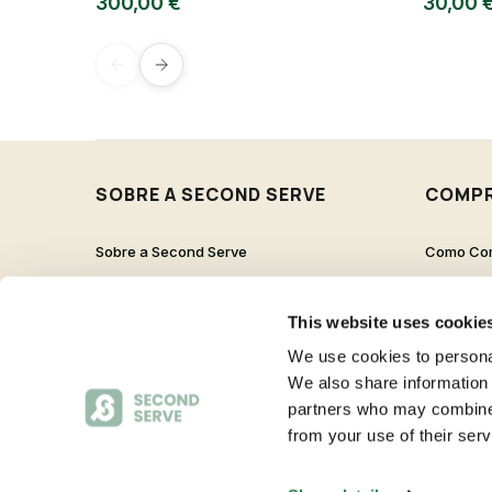
300,00 €
30,00 
SOBRE A SECOND SERVE
COMP
Sobre a Second Serve
Como Co
Contactos
Proteção 
Trabalha Connosco
Pergunta
This website uses cookie
Livro de Reclamações
We use cookies to personal
We also share information 
partners who may combine i
from your use of their serv