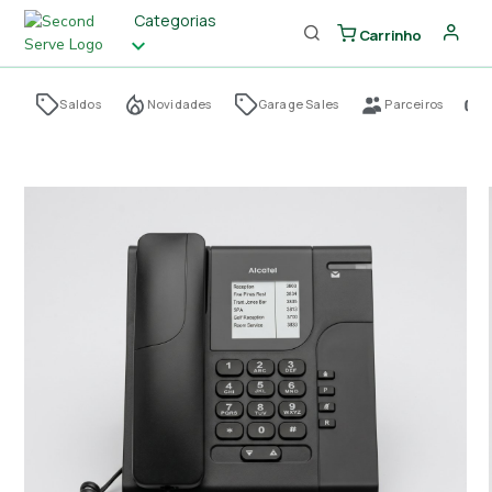
Categorias
Carrinho
Saldos
Novidades
Garage Sales
Parceiros