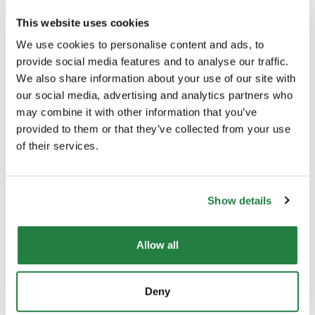
Comprimento (cm)
17.00
This website uses cookies
We use cookies to personalise content and ads, to
Peso
20 kg
provide social media features and to analyse our traffic.
We also share information about your use of our site with
our social media, advertising and analytics partners who
Material Principal
Plástico
may combine it with other information that you’ve
provided to them or that they’ve collected from your use
Cor
Preto
of their services.
Origem
Portugal
Show details
Allow all
Envio e Entrega
Deny
Calcular custos de envio: