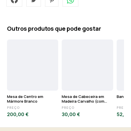
Outros produtos que pode gostar
Mesa de Centro em
Mesa de Cabeceira em
Banco d
Mármore Branco
Madeira Carvalho (com
defeito)
PREÇO
PREÇO
PREÇO
200,00 €
30,00 €
52,25