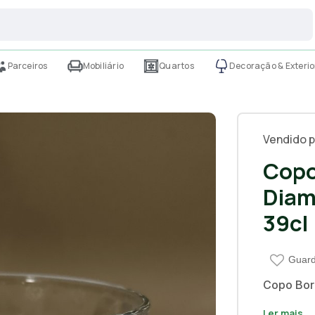
Parceiros
Mobiliário
Quartos
Decoração & Exterio
Vendido p
Copo
Diam
39cl
Guard
Copo Bor
Ler mais