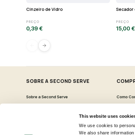
Cinzeiro de Vidro
Secador 
PREÇO
PREÇO
0,39 €
15,00 €
SOBRE A SECOND SERVE
COMP
Sobre a Second Serve
Como Co
Contactos
Proteção 
Trabalha Connosco
Pergunta
This website uses cookie
Livro de Reclamações
We use cookies to personal
We also share information 