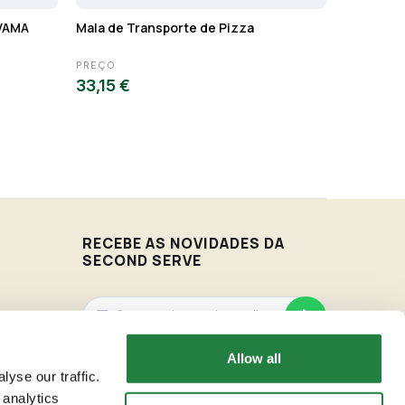
 VAMA
Mala de Transporte de Pizza
Porta Pan
PREÇO
PREÇO
33,15 €
3,50 €
RECEBE AS NOVIDADES DA
SECOND SERVE
Allow all
Vamos enviar-te as novidades de acordo com os
nossos Termos & Condições.
yse our traffic.
 analytics