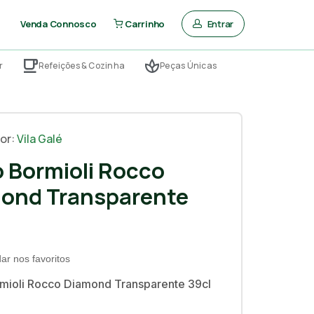
Entrar
Venda Connosco
Carrinho
r
Refeições & Cozinha
Peças Únicas
or:
Vila Galé
 Bormioli Rocco
ond Transparente
ar nos favoritos
mioli Rocco Diamond Transparente 39cl