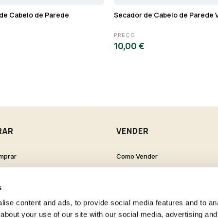
de Cabelo de Parede
Secador de Cabelo de Parede
PREÇO
10,00 €
RAR
VENDER
mprar
Como Vender
de Cliente
Como Criar um Anúncio
s Frequentes
s
ise content and ads, to provide social media features and to anal
about your use of our site with our social media, advertising and