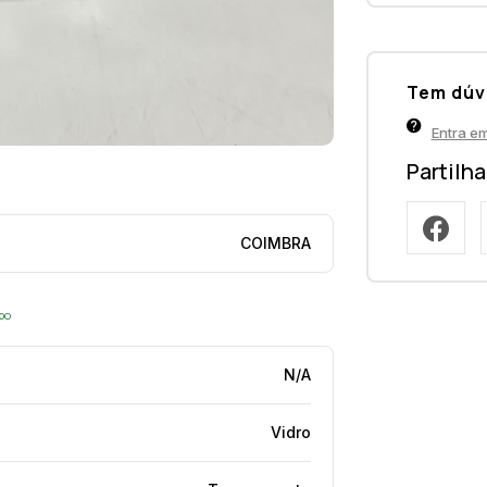
Tem dúv
Entra e
Partilh
COIMBRA
opo
N/A
Vidro