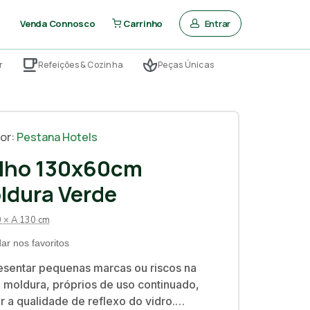
Entrar
Venda Connosco
Carrinho
r
Refeições & Cozinha
Peças Únicas
or:
Pestana Hotels
lho 130x60cm
ldura Verde
0 × A 130 cm
ar nos favoritos
sentar pequenas marcas ou riscos na
a moldura, próprios de uso continuado,
r a qualidade de reflexo do vidro.