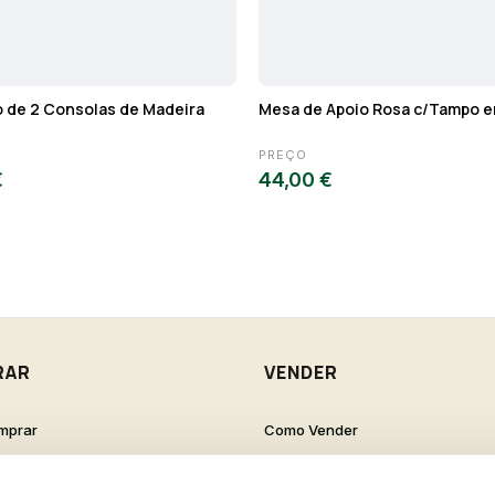
 de 2 Consolas de Madeira
Mesa de Apoio Rosa c/Tampo 
PREÇO
€
44,00 €
RAR
VENDER
mprar
Como Vender
de Cliente
Como Criar um Anúncio