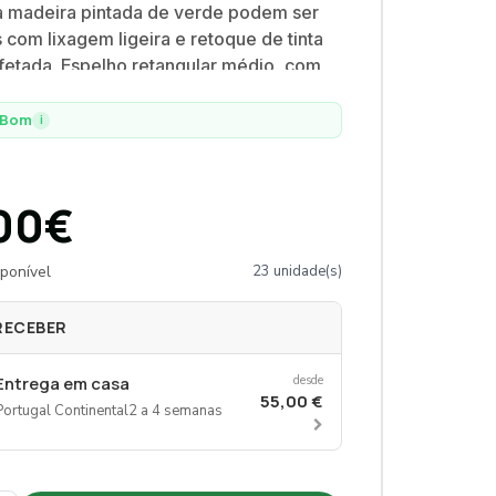
 madeira pintada de verde podem ser
s com lixagem ligeira e retoque de tinta
fetada. Espelho retangular médio, com
arga em madeira pintada de verde.
 pode ser usado na vertical, apoiado no
Bom
i
pendurado na parede.
00€
ponível
23 unidade(s)
RECEBER
Entrega em casa
desde
55,00 €
Portugal Continental
2 a 4 semanas