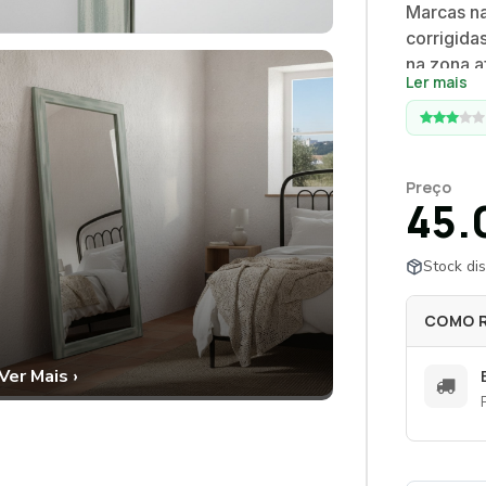
Marcas na
corrigida
na zona a
Ler mais
moldura l
Versátil,
chão ou 
Preço
45.
Stock dis
COMO 
Ver Mais ›