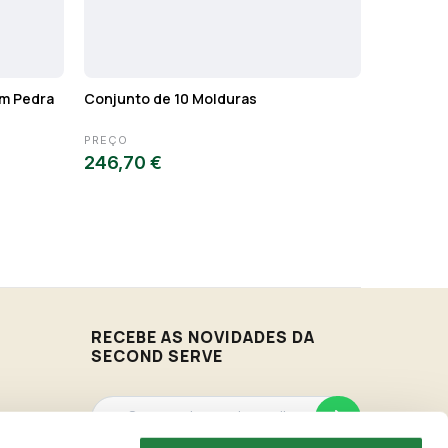
em Pedra
Conjunto de 10 Molduras
Espelho 
PREÇO
PREÇO
246,70 €
45,00 €
RECEBE AS NOVIDADES DA
SECOND SERVE