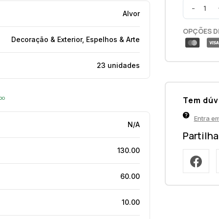
-
Alvor
OPÇÕES D
Decoração & Exterior, Espelhos & Arte
23 unidades
opo
Tem dúv
Entra e
N/A
Partilh
130.00
60.00
10.00