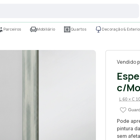
Parceiros
Mobiliário
Quartos
Decoração & Exterio
Vendido p
Espe
c/Mo
L 60 × C 1
Guard
Pode apre
pintura d
sem afeta