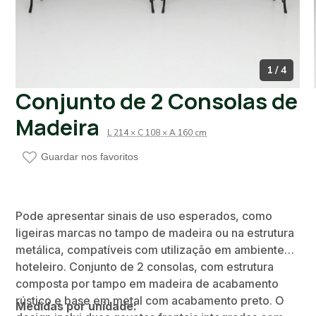
1 / 4
Conjunto de 2 Consolas de
Madeira
L 214 × C 108 × A 160 cm
Guardar nos favoritos
Pode apresentar sinais de uso esperados, como
ligeiras marcas no tampo de madeira ou na estrutura
metálica, compatíveis com utilização em ambiente
hoteleiro. Conjunto de 2 consolas, com estrutura
composta por tampo em madeira de acabamento
rústico e base em metal com acabamento preto. O
Medidas por unidade: