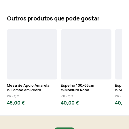
Outros produtos que pode gostar
Mesa de Apoio Amarela
Espelho 100x65cm
Espelh
c/Tampo em Pedra
c/Moldura Rosa
c/Moldu
PREÇO
PREÇO
PREÇO
45,00 €
40,00 €
40,00