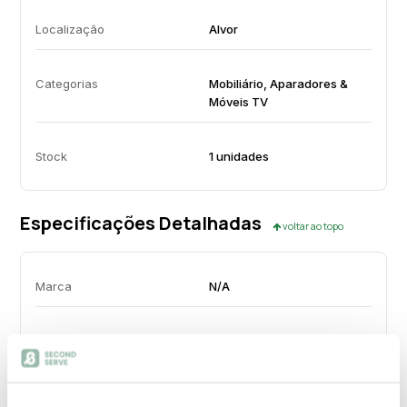
Localização
Alvor
Categorias
Mobiliário, Aparadores &
Móveis TV
Stock
1 unidades
Especificações Detalhadas
voltar ao topo
Marca
N/A
Altura (cm)
160.00
Largura (cm)
214.00