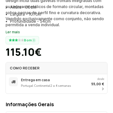
design inclui duas gavetas frontais integradas com
puxadores metálicos de formato circular, montadas
Altura - 80cm
sobre pernas de perfil fino e curvatura decorativa.
Largura - 107cm
Vendido exclusivamente como conjunto, não sendo
Profundidade - 54cm
permitida a venda individual.
Ler mais
Bom
i
115.10€
COMO RECEBER
desde
Entrega em casa
55,00 €
Portugal Continental
2 a 4 semanas
Informações Gerais