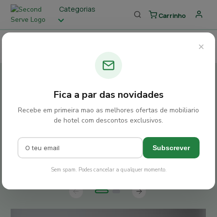
Categorias
Carrinho
×
Saldos
Novidades
Garage Sales
Parceiros
Novos
artigos na Garage
Sale do Infante Sagres!
Fica a par das novidades
A Garage Sale que reúne peças de design com
Recebe em primeira mao as melhores ofertas de mobiliario
de hotel com descontos exclusivos.
história, provenientes de um dos hotéis mais
icónicos do Porto.
Subscrever
Explorar Produtos
Sem spam. Podes cancelar a qualquer momento.
slide
Previous
Next
slide