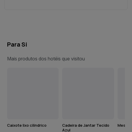
Para Si
Mais produtos dos hotéis que visitou
Caixote lixo cilindrico
Cadeira de Jantar Tecido
Mesa Q
Azul