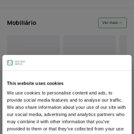
Mobiliário
Ver mais
This website uses cookies
We use cookies to personalise content and ads, to
Pufe Circular Estofado em
Mesa em Metal c/Tampo
Mesa d
Tecido Bege c/Franjas
Circular (c/defeito)
provide social media features and to analyse our traffic.
PREÇO
PREÇO
PREÇO
We also share information about your use of our site with
110,00 €
50,00 €
25,00
our social media, advertising and analytics partners who
may combine it with other information that you’ve
provided to them or that they’ve collected from your use