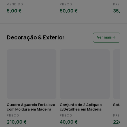
VENDIDO
PREÇO
PREÇO
5,00 €
50,00 €
35,00
Decoração & Exterior
Ver mais
Quadro Aguarela Fortaleza
Conjunto de 2 Apliques
Sofá de
com Moldura em Madeira
c/Detalhes em Madeira
PREÇO
PREÇO
PREÇO
210,00 €
40,00 €
224,0