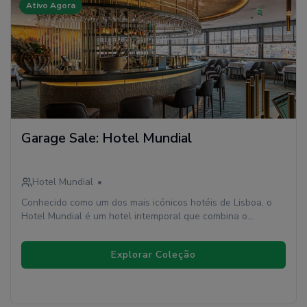
Ativo Agora
Garage Sale: Hotel Mundial
Hotel Mundial
•
Conhecido como um dos mais icónicos hotéis de Lisboa, o
Hotel Mundial é um hotel intemporal que combina o
conforto e serviços imprescindíveis na atualidade com uma
história de prestígio. Este hotel de 4 estrelas, hoje com 349
Explorar Coleção
quartos, fica situado no coração de Lisboa, na Baixa
Pombalina, com o Castelo de S.Jorge como cenário e a Praça
do Rossio a poucos passos de distância.