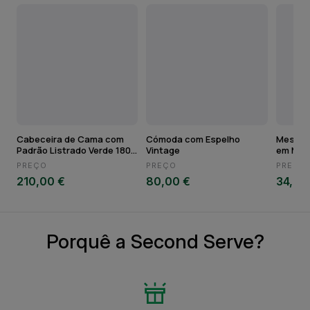
Cabeceira de Cama com
Cómoda com Espelho
Mesa d
Padrão Listrado Verde 180
Vintage
em Met
cm
PREÇO
PREÇO
PREÇO
210,00 €
80,00 €
34,60
Porquê a Second Serve?