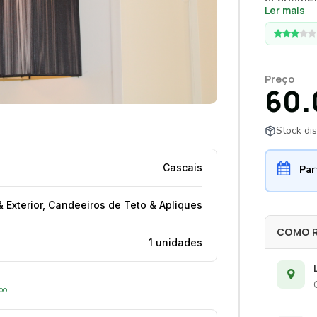
Ler mais
vertical.
podendo s
horizonta
funcional.
Preço
60.
Stock dis
Cascais
Par
 Exterior, Candeeiros de Teto & Apliques
COMO 
1 unidades
opo