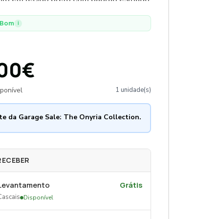
 Design simples e contemporâneo,
er instalado tanto na vertical como na
Bom
i
l, oferecendo versatilidade estética e
00€
ponível
1 unidade(s)
te da Garage Sale: The Onyria Collection.
RECEBER
Levantamento
Grátis
Cascais
Disponível