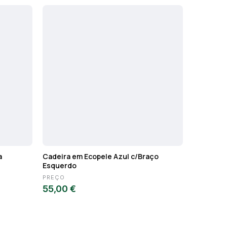
a
Cadeira em Ecopele Azul c/Braço
Cadeira d
Esquerdo
PREÇO
PREÇO
55,00 €
50,00 €