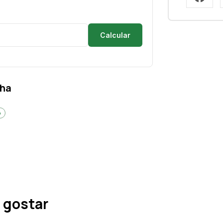
Calcular
nha
o
 gostar