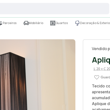
Parceiros
Mobiliário
Quartos
Decoração & Exterio
Vendido p
Apli
L 20 × C 2
Guard
Tecido co
apresenta
acumulado
Aplique d
acabament