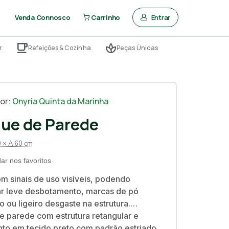
Entrar
Venda Connosco
Carrinho
r
Refeições & Cozinha
Peças Únicas
or:
Onyria Quinta da Marinha
que de Parede
0 × A 60 cm
ar nos favoritos
m sinais de uso visíveis, podendo
r leve desbotamento, marcas de pó
 ou ligeiro desgaste na estrutura.
e parede com estrutura retangular e
o em tecido preto com padrão estriado