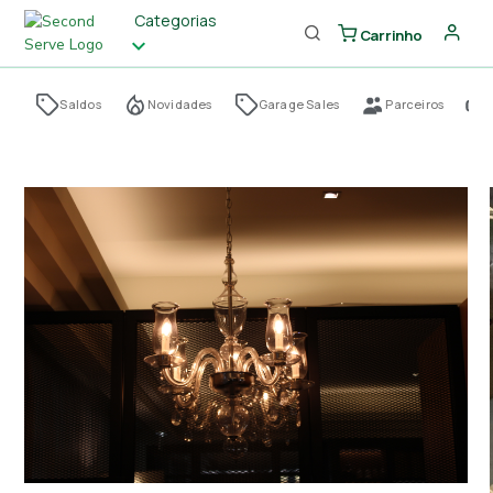
Categorias
Carrinho
Saldos
Novidades
Garage Sales
Parceiros