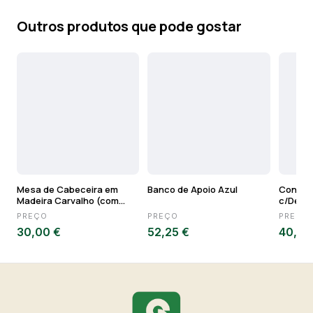
Outros produtos que pode gostar
Mesa de Cabeceira em
Banco de Apoio Azul
Conjunt
Madeira Carvalho (com
c/Detal
defeito)
PREÇO
PREÇO
PREÇO
30,00 €
52,25 €
40,00