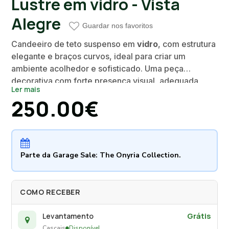
Lustre em vidro - Vista
Alegre
Guardar nos favoritos
Candeeiro de teto suspenso em
vidro
, com estrutura
elegante e braços curvos, ideal para criar um
ambiente acolhedor e sofisticado. Uma peça
decorativa com forte presença visual, adequada
Ler mais
tanto para espaços residenciais como comerciais
250.00€
Parte da Garage Sale: The Onyria Collection.
COMO RECEBER
Grátis
Levantamento
Cascais
Disponível