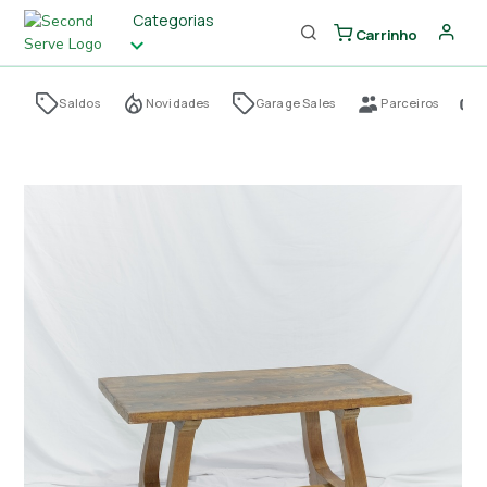
Categorias
Carrinho
Saldos
Novidades
Garage Sales
Parceiros