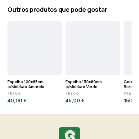
Outros produtos que pode gostar
Espelho 100x65cm
Espelho 130x60cm
Conjunt
c/Moldura Amarelo
c/Moldura Verde
Bordea
PREÇO
PREÇO
PREÇO
40,00 €
45,00 €
150,0