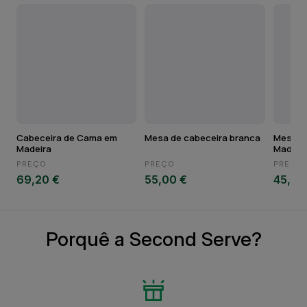
Cabeceira de Cama em
Mesa de cabeceira branca
Mesa d
Madeira
PREÇO
PREÇO
PREÇO
69,20 €
55,00 €
45,00
Porquê a Second Serve?