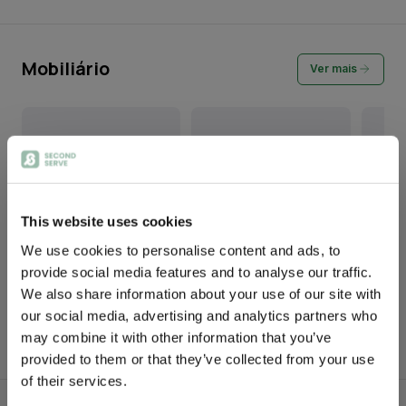
Mobiliário
Ver mais
This website uses cookies
We use cookies to personalise content and ads, to
provide social media features and to analyse our traffic.
Chaise Longue em Tecido
Mesa de Apoio em Vime
Espelho
We also share information about your use of our site with
Ikat
Rectan
our social media, advertising and analytics partners who
PREÇO
PREÇO
PREÇO
may combine it with other information that you’ve
310,00 €
70,00 €
90,00
provided to them or that they’ve collected from your use
of their services.