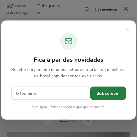
Categorias
Carrinho
×
Saldos
Novidades
Garage Sales
Parceiros
Novos
artigos na Garage
Sale do Infante Sagres!
Fica a par das novidades
A Garage Sale que reúne peças de design com
Recebe em primeira mao as melhores ofertas de mobiliario
de hotel com descontos exclusivos.
história, provenientes de um dos hotéis mais
icónicos do Porto.
Subscrever
Explorar Produtos
Sem spam. Podes cancelar a qualquer momento.
slide
Previous
Next
slide