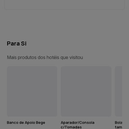
Para Si
Mais produtos dos hotéis que visitou
Banco de Apoio Bege
Aparador/Consola
Bolas d
c/Tomadas
tamanh