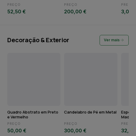
PREÇO
PREÇO
PREÇO
52,50 €
200,00 €
3,00 
Decoração & Exterior
Ver mais
Quadro Abstrato em Preto
Candelabro de Pé em Metal
Espelho
e Vermelho
Madeira
PREÇO
PREÇO
PREÇO
50,00 €
300,00 €
32,20