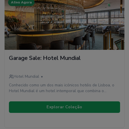
Ativo Agora
Garage Sale: Hotel Mundial
Hotel Mundial
•
Conhecido como um dos mais icónicos hotéis de Lisboa, o
Hotel Mundial é um hotel intemporal que combina o
conforto e serviços imprescindíveis na atualidade com uma
história de prestígio. Este hotel de 4 estrelas, hoje com 349
Explorar Coleção
quartos, fica situado no coração de Lisboa, na Baixa
Pombalina, com o Castelo de S.Jorge como cenário e a Praça
do Rossio a poucos passos de distância.