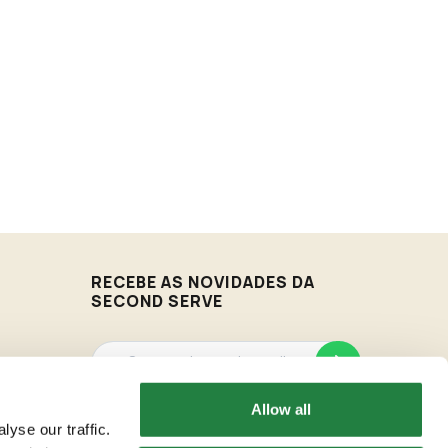
RECEBE AS NOVIDADES DA
SECOND SERVE
Allow all
Vamos enviar-te as novidades de acordo com os
nossos Termos & Condições.
yse our traffic.