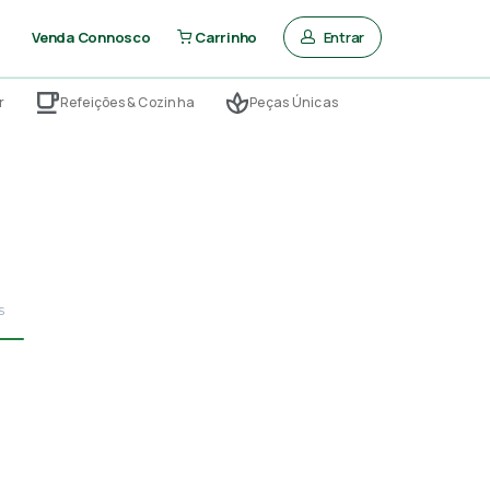
Entrar
Venda Connosco
Carrinho
r
Refeições & Cozinha
Peças Únicas
s