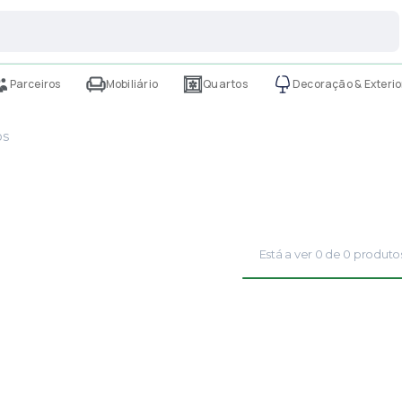
Parceiros
Mobiliário
Quartos
Decoração & Exterio
os
Está a ver
0
de
0
produto