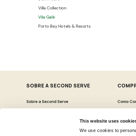
Villa Collection
Vila Galé
Porto Bay Hotels & Resorts
FILTROS
Limpar todos
SOBRE A SECOND SERVE
COMP
Sobre a Second Serve
Como Co
Contactos
Proteção 
Trabalha Connosco
Pergunta
This website uses cookie
Livro de Reclamações
We use cookies to personal