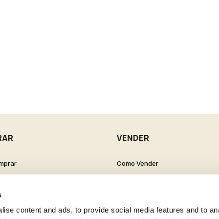
RAR
VENDER
mprar
Como Vender
de Cliente
Como Criar um Anúncio
s Frequentes
s
ise content and ads, to provide social media features and to anal